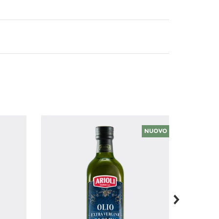
NUOVO
next
SOLD OUT