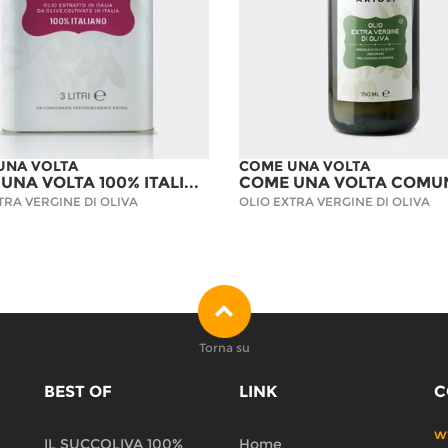
UNA VOLTA
COME UNA VOLTA
COME UNA VOLTA 100% ITALIANO - LATTA DA 3L
TRA VERGINE DI OLIVA
OLIO EXTRA VERGINE DI OLIVA
Torna su
BEST OF
LINK
C
w
IL SUCCOLIVA 100%
Home