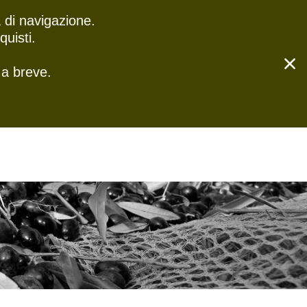
 di navigazione.
0
Cerca
TTI
uisti.
 a breve.