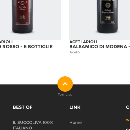
ARIOLI
ACETI ARIOLI
 ROSSO - 6 BOTTIGLIE
Aceto
Torna su
BEST OF
LINK
C
w
IL SUCCOLIVA 100%
Home
ITALIANO