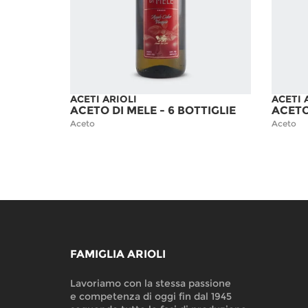
ACETI ARIOLI
ACETI 
ACETO DI MELE - 6 BOTTIGLIE
ACETO
Aceto
Aceto
FAMIGLIA ARIOLI
Lavoriamo con la stessa passione
e competenza di oggi fin dal 1945