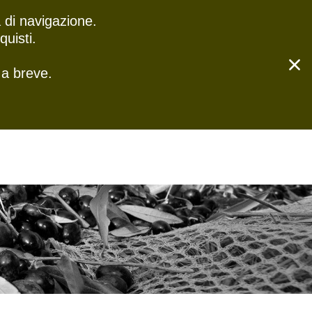
 di navigazione.
0
Cerca
TTI
uisti.
 a breve.